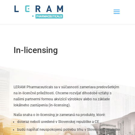
In-licensing
LERAM Pharmaceuticals sa v súčasnosti zameriava predovšetkým
na in-licenčné príležitosti. Chceme rozvíjať dlhodobé vzťahy s
našimi partnermi formou akvizícií výrobkov alebo na základe
lokálneho zastúpenia (in-licensing).
Naša snaha o in-licensing je zameraná na produkty, ktoré:
doteraz neboli uvedené v Slovenskej republike a CE
budú napĺňať neuspokojenú potrebu trhu v Slovenskej republike