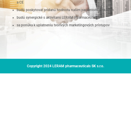
a CE
budú poskytovať pridanú hodnotu našim pacientom a lekárom
budú synergické s aktivitami LERAM Pharmaceuticals
sa ponúka k uplatneniu tvorivých marketingových prístupov
Copyright 2024 LERAM pharmaceuticals SK s.r.o.