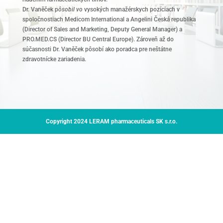
Dr. Vaněček p
ôsobil vo
vysokých manažérskych pozíciach v
spoločnostiach Medicom International a Angelini Česká republika
(Director of Sales and Marketing, Deputy General Manager) a
PRO.MED.CS (Director BU Central Europe). Zároveň až do
súčasnosti Dr. Vaněček pôsobí ako poradca pre neštátne
zdravotnícke zariadenia.
Copyright 2024 LERAM pharmaceuticals SK s.r.o.